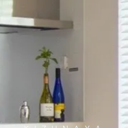
K
I
Z
U
N
A
Y
A